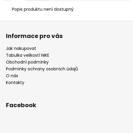
č
u
Popis produktu není dostupný
j
e
Z
m
á
e
Informace pro vás
p
a
Jak nakupovat
TERMO
t
Tabulka velikostí NIKE
TRIKO
í
Obchodní podmínky
600
Kč
Podmínky ochrany osobních údajů
O nás
Kontakty
Facebook