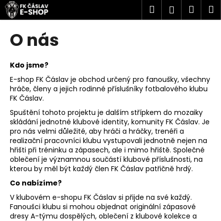
K
Přejít
Hledat
Náku
M
Přihlášen
na
o
obsah
Zpět
Zpět
košík
š
O nás
í
C
k
o
Kdo jsme?
p
E-shop FK Čáslav je obchod určený pro fanoušky, všechny
hráče, členy a jejich rodinné příslušníky fotbalového klubu
o
FK Čáslav.
t
Spuštění tohoto projektu je dalším střípkem do mozaiky
ř
skládání jednotné klubové identity, komunity FK Čáslav. Je
e
pro nás velmi důležité, aby hráči a hráčky, trenéři a
realizační pracovníci klubu vystupovali jednotně nejen na
b
hřišti při tréninku a zápasech, ale i mimo hřiště. Společné
u
oblečení je významnou součástí klubové příslušnosti, na
j
kterou by měl být každý člen FK Čáslav patřičně hrdý.
e
Co nabízíme?
t
V klubovém e-shopu FK Čáslav si přijde na své každý.
e
Fanoušci klubu si mohou objednat originální zápasové
dresy A-týmu dospělých, oblečení z klubové kolekce a
n