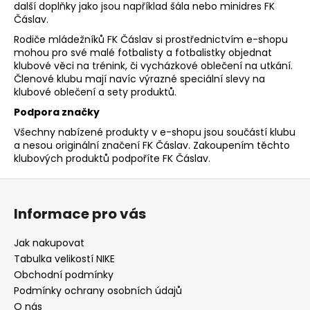
další doplňky jako jsou například šála nebo minidres FK
a
Čáslav.
j
Rodiče mládežníků FK Čáslav si prostřednictvím e-shopu
í
mohou pro své malé fotbalisty a fotbalistky objednat
klubové věci na trénink, či vycházkové oblečení na utkání.
t
Členové klubu mají navíc výrazné speciální slevy na
?
klubové oblečení a sety produktů.
Podpora značky
Všechny nabízené produkty v e-shopu jsou součástí klubu
a nesou originální značení FK Čáslav. Zakoupením těchto
klubových produktů podpoříte FK Čáslav.
HLEDAT
Z
á
Informace pro vás
D
p
o
a
Jak nakupovat
p
t
Tabulka velikostí NIKE
o
í
Obchodní podmínky
r
Podmínky ochrany osobních údajů
u
O nás